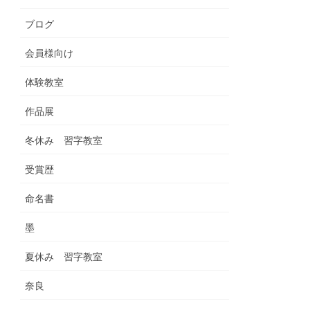
ブログ
会員様向け
体験教室
作品展
冬休み 習字教室
受賞歴
命名書
墨
夏休み 習字教室
奈良