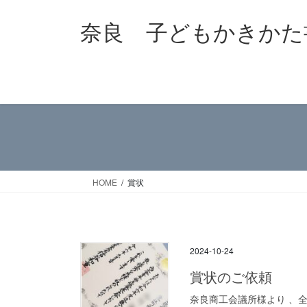
コ
ナ
奈良 子どもかきかた
ン
ビ
テ
ゲ
ン
ー
ツ
シ
へ
ョ
ス
ン
キ
に
ッ
移
プ
動
HOME
賞状
2024-10-24
賞状のご依頼
奈良商工会議所様より 、