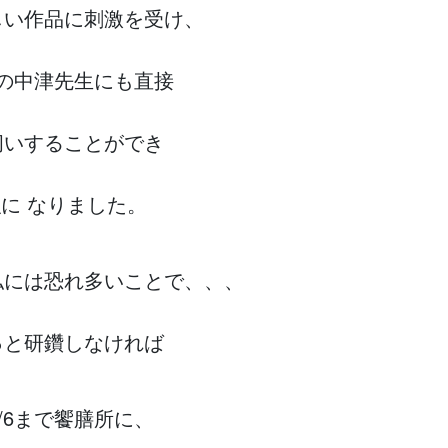
しい作品に刺激を受け、
の中津先生にも直接
伺いすることができ
に なりました。
私には恐れ多いことで、、、
っと研鑽しなければ
/6まで饗膳所に、