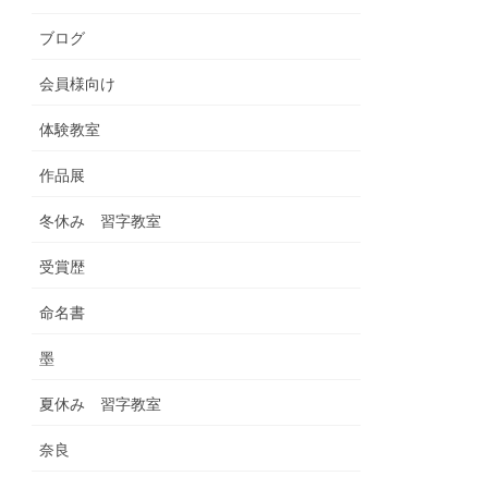
ブログ
会員様向け
体験教室
作品展
冬休み 習字教室
受賞歴
命名書
墨
夏休み 習字教室
奈良