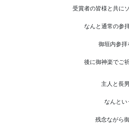
受賞者の皆様と共に
なんと通常の参
御垣内参拝
後に御神楽でご
主人と長
なんとい
残念ながら