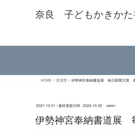
コ
ナ
奈良 子どもかきかた
ン
ビ
テ
ゲ
ン
ー
ツ
シ
へ
ョ
ス
ン
キ
に
ッ
移
プ
動
HOME
受賞歴
伊勢神宮奉納書道展 毎日新聞大賞 
2021-12-01
/ 最終更新日時 :
2024-10-30
saien
伊勢神宮奉納書道展 