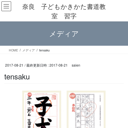
コ
ナ
奈良 子どもかきかた書道教
ン
ビ
室 習字
テ
ゲ
ン
ー
ツ
シ
メディア
へ
ョ
ス
ン
キ
に
ッ
移
HOME
メディア
tensaku
プ
動
2017-08-21
/ 最終更新日時 :
2017-08-21
saien
tensaku