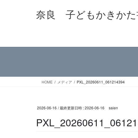
コ
ナ
奈良 子どもかきかた
ン
ビ
テ
ゲ
ン
ー
ツ
シ
へ
ョ
ス
ン
キ
に
ッ
移
プ
動
HOME
メディア
PXL_20260611_061214394
2026-06-16
/ 最終更新日時 :
2026-06-16
saien
PXL_20260611_06121