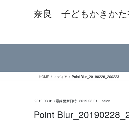
コ
ナ
奈良 子どもかきかた
ン
ビ
テ
ゲ
ン
ー
ツ
シ
へ
ョ
ス
ン
キ
に
ッ
移
プ
動
HOME
メディア
Point Blur_20190228_200223
2019-03-01
/ 最終更新日時 :
2019-03-01
saien
Point Blur_20190228_