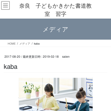
コ
ナ
奈良 子どもかきかた書道教
ン
ビ
室 習字
テ
ゲ
ン
ー
ツ
シ
メディア
へ
ョ
ス
ン
キ
に
ッ
移
HOME
メディア
kaba
プ
動
2017-08-20
/ 最終更新日時 :
2019-02-18
saien
kaba