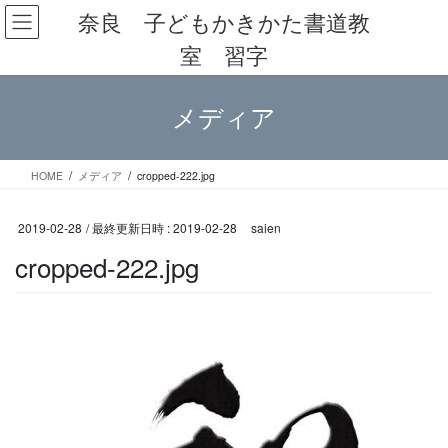
コ
ナ
奈良 子どもかきかた書道教
ン
ビ
室 習字
テ
ゲ
ン
ー
ツ
シ
メディア
へ
ョ
ス
ン
キ
に
ッ
移
HOME
メディア
cropped-222.jpg
プ
動
2019-02-28
/ 最終更新日時 :
2019-02-28
saien
cropped-222.jpg