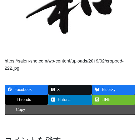
https://saien-sho.com/wp-content/uploads/2019/02/cropped-
222.jpg
Facebook
X
Bluesky
Threads
Hatena
LINE
Copy
コメントを残す