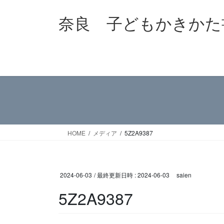
コ
ナ
奈良 子どもかきかた
ン
ビ
テ
ゲ
ン
ー
ツ
シ
へ
ョ
ス
ン
キ
に
ッ
移
プ
動
HOME
メディア
5Z2A9387
2024-06-03
/ 最終更新日時 :
2024-06-03
saien
5Z2A9387