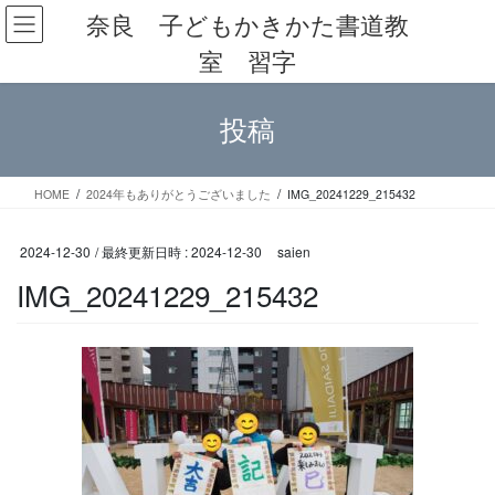
コ
ナ
奈良 子どもかきかた書道教
ン
ビ
室 習字
テ
ゲ
ン
ー
ツ
シ
投稿
へ
ョ
ス
ン
キ
に
ッ
移
HOME
2024年もありがとうございました
IMG_20241229_215432
プ
動
2024-12-30
/ 最終更新日時 :
2024-12-30
saien
IMG_20241229_215432