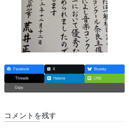
Facebook
X
Bluesky
Threads
Hatena
LINE
Copy
コメントを残す