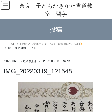
コ
ナ
奈良 子どもかきかた書道教
ン
ビ
室 習字
テ
ゲ
ン
ー
ツ
シ
投稿
へ
ョ
ス
ン
キ
に
ッ
移
HOME
あおによし音楽コンクール様 賞状筆耕のご依頼
IMG_20220319_121548
プ
動
2022-06-03
/ 最終更新日時 :
2022-06-03
saien
IMG_20220319_121548