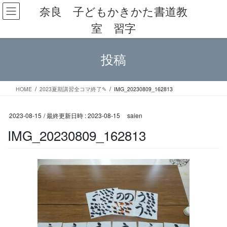
コ
ナ
奈良 子どもかきかた書道教
ン
ビ
室 習字
テ
ゲ
ン
ー
ツ
シ
投稿
へ
ョ
ス
ン
キ
に
ッ
移
HOME
2023夏期講習全コマ終了✎
IMG_20230809_162813
プ
動
2023-08-15
/ 最終更新日時 :
2023-08-15
saien
IMG_20230809_162813