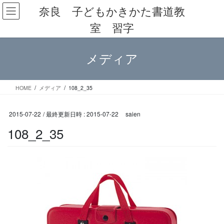
コ
ナ
奈良 子どもかきかた書道教
ン
ビ
室 習字
テ
ゲ
ン
ー
ツ
シ
メディア
へ
ョ
ス
ン
キ
に
ッ
移
HOME
メディア
108_2_35
プ
動
2015-07-22
/ 最終更新日時 :
2015-07-22
saien
108_2_35