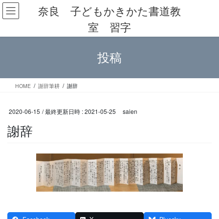
コ
ナ
奈良 子どもかきかた書道教
ン
ビ
室 習字
テ
ゲ
ン
ー
ツ
シ
投稿
へ
ョ
ス
ン
キ
に
ッ
移
HOME
謝辞筆耕
謝辞
プ
動
2020-06-15
/ 最終更新日時 :
2021-05-25
saien
謝辞