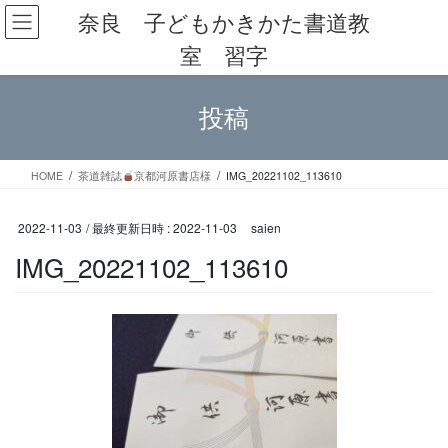
コ
ナ
奈良 子どもかきかた書道教
ン
ビ
室 習字
テ
ゲ
ン
ー
ツ
シ
投稿
へ
ョ
ス
ン
キ
に
ッ
移
HOME
茶道雑誌
京都河原書店様
IMG_20221102_113610
プ
動
2022-11-03
/ 最終更新日時 :
2022-11-03
saien
IMG_20221102_113610