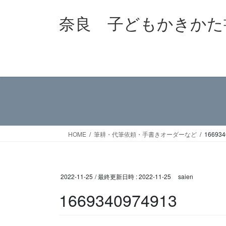
コ
ナ
奈良 子どもかきかた
ン
ビ
テ
ゲ
ン
ー
ツ
シ
へ
ョ
ス
ン
キ
に
ッ
移
プ
動
HOME
筆耕・代筆依頼・手書きオーダーなど
166934
2022-11-25
/ 最終更新日時 :
2022-11-25
saien
1669340974913