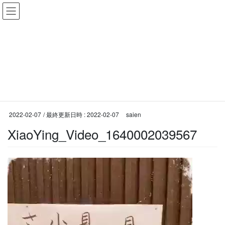
コ
ナ
奈良 子どもかきかた書道教
ン
ビ
室 習字
テ
ゲ
ン
ー
ツ
シ
投稿
へ
ョ
ス
ン
キ
に
ッ
移
HOME
歌詞カードのご依頼♪
XiaoYing_Video_1640002039567
プ
動
2022-02-07
/ 最終更新日時 :
2022-02-07
saien
XiaoYing_Video_1640002039567
動
画
プ
レ
ー
ヤ