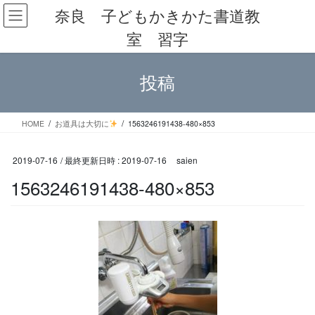
コ
ナ
奈良 子どもかきかた書道教
ン
ビ
室 習字
テ
ゲ
ン
ー
ツ
シ
投稿
へ
ョ
ス
ン
キ
に
ッ
移
HOME
お道具は大切に
1563246191438-480×853
プ
動
2019-07-16
/ 最終更新日時 :
2019-07-16
saien
1563246191438-480×853