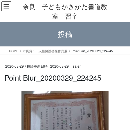
コ
ナ
奈良 子どもかきかた書道教
ン
ビ
室 習字
テ
ゲ
ン
ー
ツ
シ
投稿
へ
ョ
ス
ン
キ
に
ッ
移
HOME
市長賞！！人権擁護啓発作品展
Point Blur_20200329_224245
プ
動
2020-03-29
/ 最終更新日時 :
2020-03-29
saien
Point Blur_20200329_224245