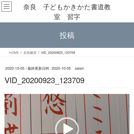
コ
ナ
奈良 子どもかきかた書道教
ン
ビ
室 習字
テ
ゲ
ン
ー
ツ
シ
投稿
へ
ョ
ス
ン
キ
に
ッ
移
HOME
名前練習
VID_20200923_123709
プ
動
2020-10-05
/ 最終更新日時 :
2020-10-05
saien
VID_20200923_123709
動
画
プ
レ
ー
ヤ