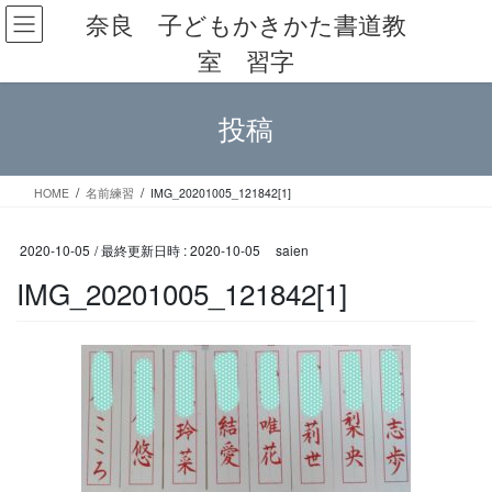
コ
ナ
奈良 子どもかきかた書道教
ン
ビ
室 習字
テ
ゲ
ン
ー
ツ
シ
投稿
へ
ョ
ス
ン
キ
に
ッ
移
HOME
名前練習
IMG_20201005_121842[1]
プ
動
2020-10-05
/ 最終更新日時 :
2020-10-05
saien
IMG_20201005_121842[1]