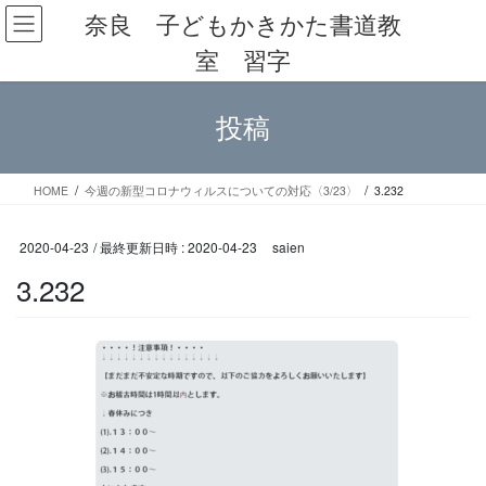
コ
ナ
奈良 子どもかきかた書道教
ン
ビ
室 習字
テ
ゲ
ン
ー
ツ
シ
投稿
へ
ョ
ス
ン
キ
に
ッ
移
HOME
今週の新型コロナウィルスについての対応〈3/23〉
3.232
プ
動
2020-04-23
/ 最終更新日時 :
2020-04-23
saien
3.232