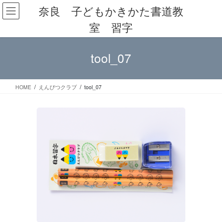
コ
ナ
奈良 子どもかきかた書道教
ン
ビ
室 習字
テ
ゲ
ン
ー
ツ
シ
tool_07
へ
ョ
ス
ン
キ
に
ッ
移
HOME
えんぴつクラブ
tool_07
プ
動