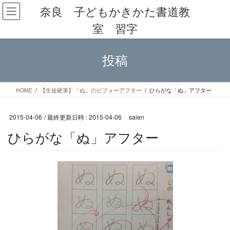
コ
ナ
奈良 子どもかきかた書道教
ン
ビ
室 習字
テ
ゲ
ン
ー
ツ
シ
投稿
へ
ョ
ス
ン
キ
に
ッ
移
HOME
【生徒硬筆】「ぬ」のビフォーアフター
ひらがな「ぬ」アフター
プ
動
2015-04-06
/ 最終更新日時 :
2015-04-06
saien
ひらがな「ぬ」アフター