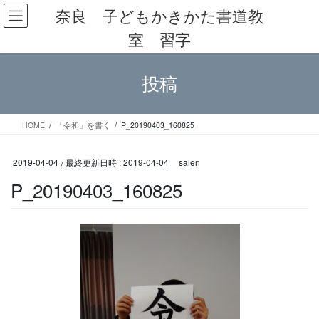
コ
ナ
奈良 子どもかきかた書道教
ン
ビ
室 習字
テ
ゲ
ン
ー
ツ
シ
投稿
へ
ョ
ス
ン
キ
に
ッ
移
HOME
「令和」を書く
P_20190403_160825
プ
動
2019-04-04
/ 最終更新日時 :
2019-04-04
saien
P_20190403_160825