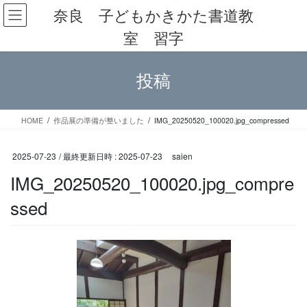
コ
ナ
奈良 子どもかきかた書道教
ン
ビ
室 習字
テ
ゲ
ン
ー
ツ
シ
投稿
へ
ョ
ス
ン
キ
に
ッ
移
HOME
作品展の準備が整いました
IMG_20250520_100020.jpg_compressed
プ
動
2025-07-23
/ 最終更新日時 :
2025-07-23
saien
IMG_20250520_100020.jpg_compre
ssed