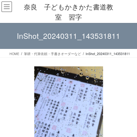
コ
ナ
奈良 子どもかきかた書道教
ン
ビ
室 習字
テ
ゲ
ン
ー
ツ
シ
InShot_20240311_143531811
へ
ョ
ス
ン
キ
に
ッ
移
HOME
筆耕・代筆依頼・手書きオーダーなど
InShot_20240311_143531811
プ
動