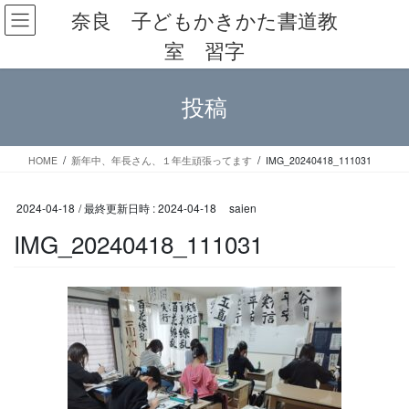
コ
ナ
奈良 子どもかきかた書道教
ン
ビ
室 習字
テ
ゲ
ン
ー
ツ
シ
投稿
へ
ョ
ス
ン
キ
に
ッ
移
HOME
新年中、年長さん、１年生頑張ってます
IMG_20240418_111031
プ
動
2024-04-18
/ 最終更新日時 :
2024-04-18
saien
IMG_20240418_111031